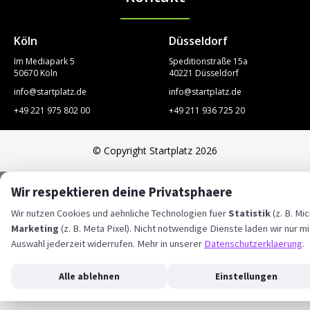
Köln
Düsseldorf
Im Mediapark 5
Speditionstraße 15a
50670 Köln
40221 Düsseldorf
info@startplatz.de
info@startplatz.de
+49 221 975 802 00
+49 211 936 725 20
© Copyright Startplatz 2026
Wir respektieren deine Privatsphaere
Wir nutzen Cookies und aehnliche Technologien fuer
Statistik
(z. B. Mi
Marketing
(z. B. Meta Pixel). Nicht notwendige Dienste laden wir nur mi
Auswahl jederzeit widerrufen. Mehr in unserer
Datenschutzerklaerung
.
Alle ablehnen
Einstellungen