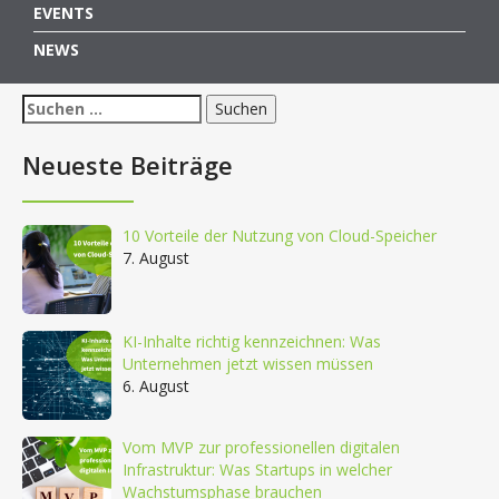
EVENTS
NEWS
Suchen
nach:
Neueste Beiträge
10 Vorteile der Nutzung von Cloud-Speicher
7. August
KI-Inhalte richtig kennzeichnen: Was
Unternehmen jetzt wissen müssen
6. August
Vom MVP zur professionellen digitalen
Infrastruktur: Was Startups in welcher
Wachstumsphase brauchen