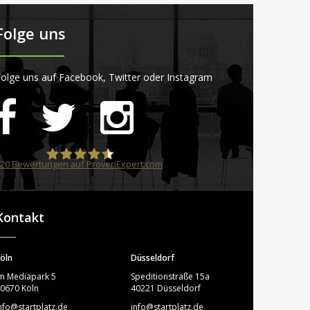
Folge uns
olge uns auf Facebook, Twitter oder Instagram
20
Bewertungen auf ProvenExpert.com
STARTPLATZ
Kontakt
öln
Düsseldorf
m Mediapark 5
Speditionstraße 15a
0670 Köln
40221 Düsseldorf
nfo@startplatz.de
info@startplatz.de