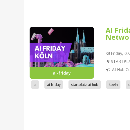
AI Fri
Netwo
Friday, 07
STARTPLAT
AI Hub C
ai-friday
ai
ai-friday
startplatz-ai-hub
koeln