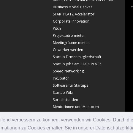
+
Business Model Canvas
STARTPLATZ Accelerator
Corporate Innovation
Pitch
Projektbüro mieten
Meetingräume mieten
Coworker werden
Startup Firmenmitgliedschaft
Startup Jobs am STARTPLATZ
Speed Networking
Inkubator
Software für Startups
Startup Wiki
Sprechstunden
Mentorinnen und Mentoren
laufend verbessern zu können, verwenden wir Cookies. Durch di
mationen zu Cookies erhalten Sie in unserer Datenschutzerklä
© Copyright Startplatz 2026