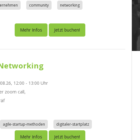
nternehmen
community
networking
Mehr Infos
Jetzt buchen!
Networking
.08.26, 12:00 - 13:00 Uhr
r zoom call,
räf
agile-startup-methoden
digitaler-startplatz
Mehr Infos
Jetzt buchen!