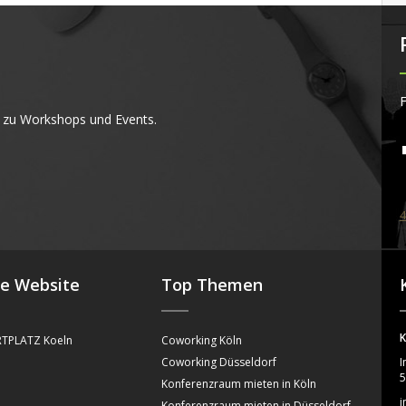
F
 zu Workshops und Events.
4
se Website
Top Themen
K
TPLATZ Koeln
Coworking Köln
Coworking Düsseldorf
I
5
Konferenzraum mieten in Köln
i
Konferenzraum mieten in Düsseldorf