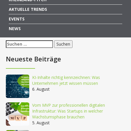
AKTUELLE TRENDS
EVENTS
NEWS
Suchen
nach:
Neueste Beiträge
KI-Inhalte richtig kennzeichnen: Was
Unternehmen jetzt wissen müssen
6. August
Vom MVP zur professionellen digitalen
Infrastruktur: Was Startups in welcher
Wachstumsphase brauchen
5. August