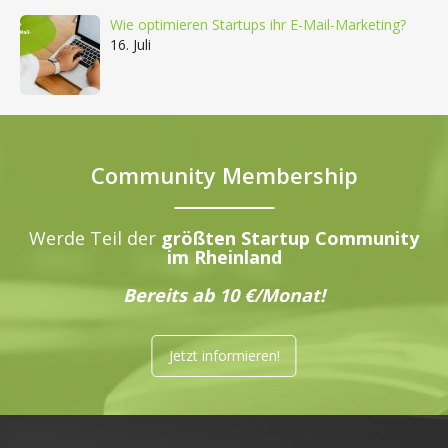
Wie optimieren Startups ihr E-Mail-Marketing?
16. Juli
Community Membership
Werde Teil der
größten Startup Community
im Rheinland
Bereits ab 10 €/Monat!
Jetzt informieren!