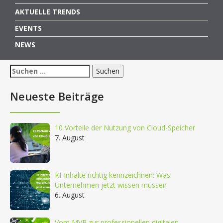
AKTUELLE TRENDS
EVENTS
NEWS
Suchen
nach:
Neueste Beiträge
10 Vorteile der Nutzung von Cloud-Speicher
7. August
KI-Inhalte richtig kennzeichnen: Was
Unternehmen jetzt wissen müssen
6. August
Vom MVP zur professionellen digitalen