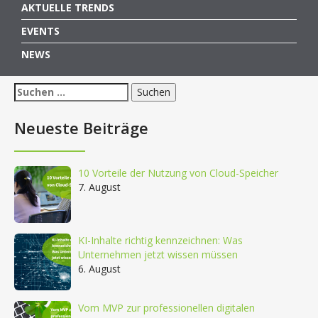
AKTUELLE TRENDS
EVENTS
NEWS
Suchen
nach:
Neueste Beiträge
10 Vorteile der Nutzung von Cloud-Speicher
7. August
KI-Inhalte richtig kennzeichnen: Was
Unternehmen jetzt wissen müssen
6. August
Vom MVP zur professionellen digitalen