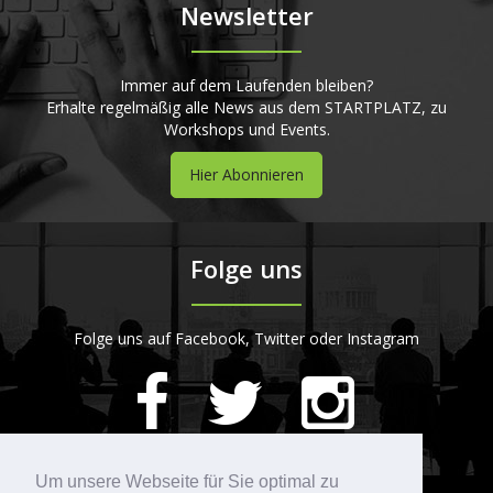
Newsletter
Immer auf dem Laufenden bleiben?
Erhalte regelmäßig alle News aus dem STARTPLATZ, zu
Workshops und Events.
Hier Abonnieren
Folge uns
Folge uns auf Facebook, Twitter oder Instagram
420
Bewertungen auf ProvenExpert.com
Um unsere Webseite für Sie optimal zu