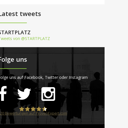
Latest tweets
STARTPLATZ
Tweets von @STARTPLATZ
Folge uns
olge uns auf Facebook, Twitter oder Instagram
20
Bewertungen auf ProvenExpert.com
STARTPLATZ