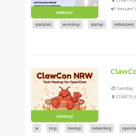
STARTPLA
Hessam V
webinar
startplatz
workshop
startup
mittelstand
ClawC
Tuesday, 1
STARTPLA
meetup
ai
mcp
meetup
networking
opencl