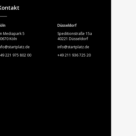
Kontakt
öln
Düsseldorf
m Mediapark 5
Speditionstraße 15a
0670 Köln
40221 Düsseldorf
nfo@startplatz.de
info@startplatz.de
49 221 975 802 00
+49 211 936 725 20