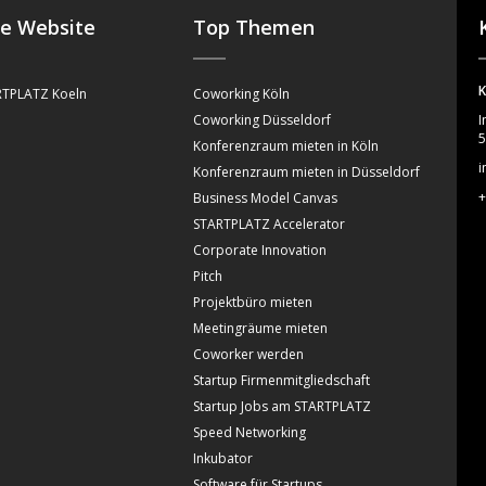
se Website
Top Themen
K
TPLATZ Koeln
Coworking Köln
Coworking Düsseldorf
I
5
Konferenzraum mieten in Köln
i
Konferenzraum mieten in Düsseldorf
+
Business Model Canvas
STARTPLATZ Accelerator
Corporate Innovation
Pitch
Projektbüro mieten
Meetingräume mieten
Coworker werden
Startup Firmenmitgliedschaft
Startup Jobs am STARTPLATZ
Speed Networking
Inkubator
Software für Startups