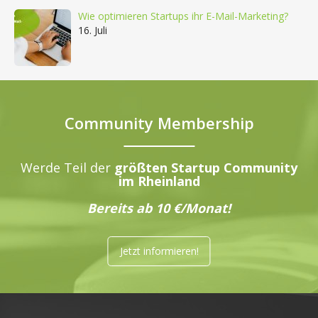
Wie optimieren Startups ihr E-Mail-Marketing?
16. Juli
Community Membership
Werde Teil der
größten Startup Community
im Rheinland
Bereits ab 10 €/Monat!
Jetzt informieren!