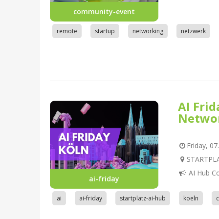
community-event
remote
startup
networking
netzwerk
AI Fri
Netwo
Friday, 07
STARTPLAT
AI Hub C
ai-friday
ai
ai-friday
startplatz-ai-hub
koeln