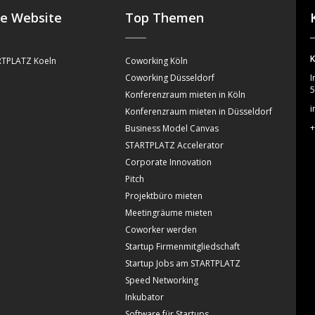
se Website
Top Themen
K
TPLATZ Koeln
Coworking Köln
Coworking Düsseldorf
I
5
Konferenzraum mieten in Köln
i
Konferenzraum mieten in Düsseldorf
+
Business Model Canvas
STARTPLATZ Accelerator
Corporate Innovation
Pitch
Projektbüro mieten
Meetingräume mieten
Coworker werden
Startup Firmenmitgliedschaft
Startup Jobs am STARTPLATZ
Speed Networking
Inkubator
Software für Startups