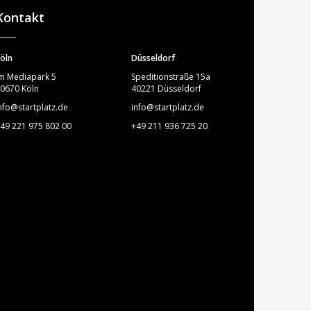
Kontakt
öln
Düsseldorf
m Mediapark 5
Speditionstraße 15a
0670 Köln
40221 Düsseldorf
nfo@startplatz.de
info@startplatz.de
49 221 975 802 00
+49 211 936 725 20