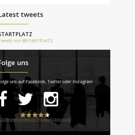
Latest tweets
STARTPLATZ
Tweets von @STARTPLATZ
Folge uns
olge uns auf Facebook, Twitter oder Instagram
20
Bewertungen auf ProvenExpert.com
STARTPLATZ