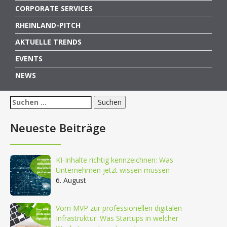
CORPORATE SERVICES
RHEINLAND-PITCH
AKTUELLE TRENDS
EVENTS
NEWS
Suchen
nach:
Neueste Beiträge
KI-Inhalte richtig kennzeichnen: Was
Unternehmen jetzt wissen müssen
6. August
Vom MVP zur professionellen digitalen
Infrastruktur: Was Startups in welcher