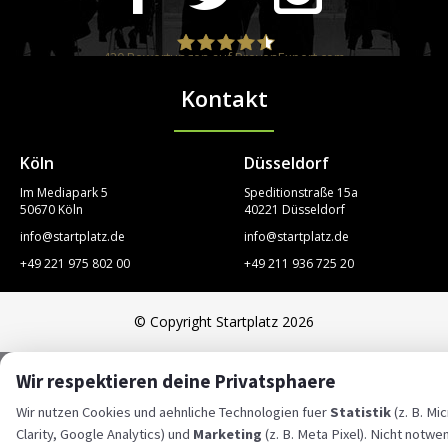
420
Bewertungen auf ProvenExpert.com
Kontakt
STARTPLATZ
Köln
Düsseldorf
Im Mediapark 5
Speditionstraße 15a
50670 Köln
40221 Düsseldorf
info@startplatz.de
info@startplatz.de
+49 221 975 802 00
+49 211 936 725 20
© Copyright Startplatz 2026
Wir respektieren deine Privatsphaere
Wir nutzen Cookies und aehnliche Technologien fuer
Statistik
(z. B. Mi
Clarity, Google Analytics) und
Marketing
(z. B. Meta Pixel). Nicht notwe