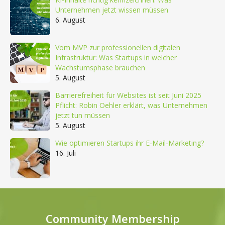
Unternehmen jetzt wissen müssen
6. August
Vom MVP zur professionellen digitalen
Infrastruktur: Was Startups in welcher
Wachstumsphase brauchen
5. August
Barrierefreiheit für Websites ist seit Juni 2025
Pflicht: Robin Oehler erklärt, was Unternehmen
jetzt tun müssen
5. August
Wie optimieren Startups ihr E-Mail-Marketing?
16. Juli
Community Membership