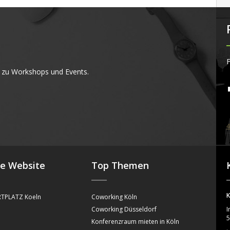
F
 zu Workshops und Events.
4
se Website
Top Themen
K
TPLATZ Koeln
Coworking Köln
Coworking Düsseldorf
I
5
Konferenzraum mieten in Köln