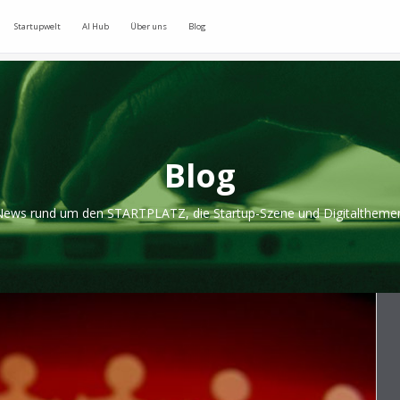
Startupwelt
AI Hub
Über uns
Blog
Blog
ews rund um den STARTPLATZ, die Startup-Szene und Digitaltheme