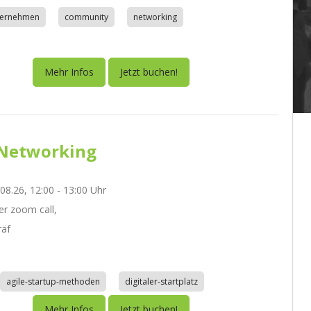
nternehmen
community
networking
Mehr Infos
Jetzt buchen!
Networking
.08.26, 12:00 - 13:00 Uhr
r zoom call,
räf
agile-startup-methoden
digitaler-startplatz
Mehr Infos
Jetzt buchen!