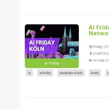
AI Fri
Netwo
Friday, 07
STARTPLAT
AI Hub C
ai-friday
ai
ai-friday
startplatz-ai-hub
koeln