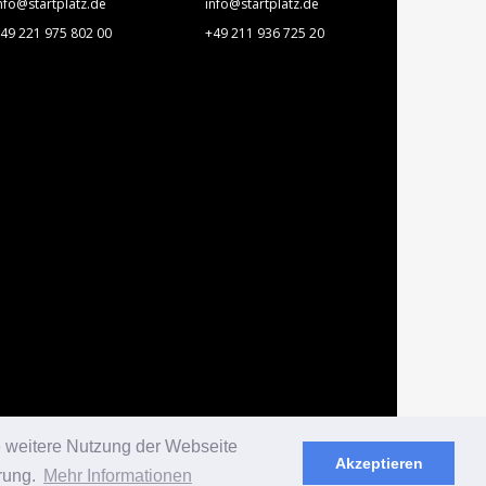
nfo@startplatz.de
info@startplatz.de
49 221 975 802 00
+49 211 936 725 20
e weitere Nutzung der Webseite
Akzeptieren
rung.
Mehr Informationen