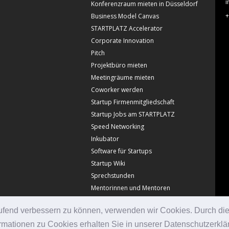
i
Konferenzraum mieten in Düsseldorf
+
Business Model Canvas
STARTPLATZ Accelerator
Corporate Innovation
Pitch
Projektbüro mieten
Meetingräume mieten
Coworker werden
Startup Firmenmitgliedschaft
Startup Jobs am STARTPLATZ
Speed Networking
Inkubator
Software für Startups
Startup Wiki
Sprechstunden
Mentorinnen und Mentoren
laufend verbessern zu können, verwenden wir Cookies. Durch di
mationen zu Cookies erhalten Sie in unserer Datenschutzerklä
© Copyright Startplatz 2026