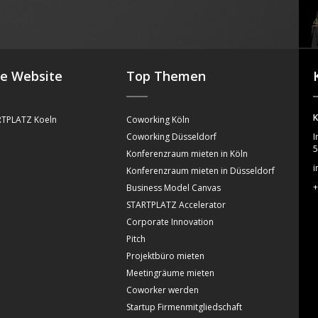
4
se Website
Top Themen
K
TPLATZ Koeln
Coworking Köln
Coworking Düsseldorf
I
5
Konferenzraum mieten in Köln
i
Konferenzraum mieten in Düsseldorf
+
Business Model Canvas
STARTPLATZ Accelerator
Corporate Innovation
Pitch
Projektbüro mieten
Meetingräume mieten
Coworker werden
Startup Firmenmitgliedschaft