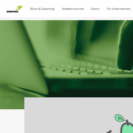
Büros & Coworking
Konferenzräume
Events
Für Unternehmen
N