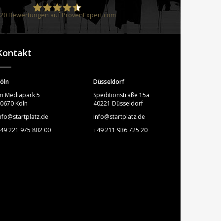
20
Bewertungen auf ProvenExpert.com
STARTPLATZ
Kontakt
öln
Düsseldorf
m Mediapark 5
Speditionstraße 15a
0670 Köln
40221 Düsseldorf
nfo@startplatz.de
info@startplatz.de
49 221 975 802 00
+49 211 936 725 20