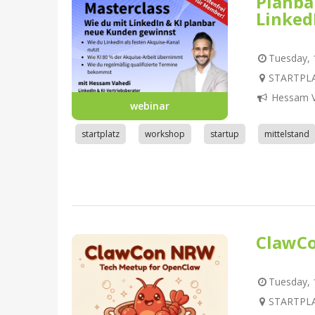
Planba
Linked
Tuesday, 1
STARTPLA
Hessam V
webinar
startplatz
workshop
startup
mittelstand
ClawC
Tuesday, 1
STARTPLA