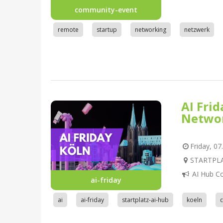
community-event
remote
startup
networking
netzwerk
AI Fri
Netwo
Friday, 07
STARTPLAT
AI Hub C
ai-friday
ai
ai-friday
startplatz-ai-hub
koeln