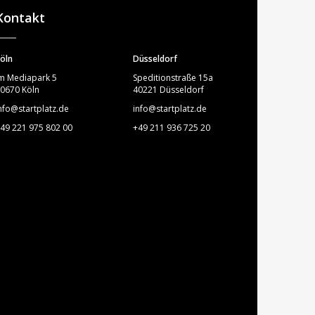
Kontakt
öln
Düsseldorf
m Mediapark 5
Speditionstraße 15a
0670 Köln
40221 Düsseldorf
nfo@startplatz.de
info@startplatz.de
49 221 975 802 00
+49 211 936 725 20