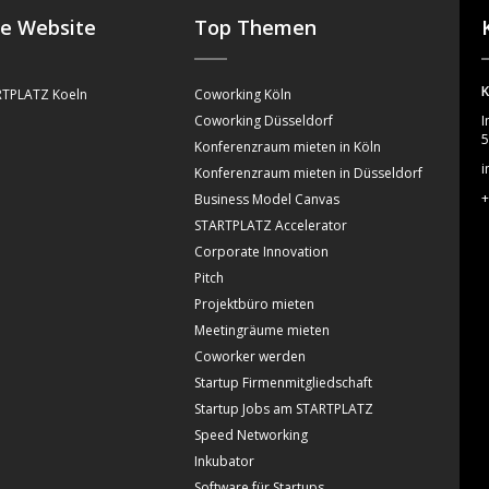
se Website
Top Themen
K
TPLATZ Koeln
Coworking Köln
Coworking Düsseldorf
I
5
Konferenzraum mieten in Köln
i
Konferenzraum mieten in Düsseldorf
+
Business Model Canvas
STARTPLATZ Accelerator
Corporate Innovation
Pitch
Projektbüro mieten
Meetingräume mieten
Coworker werden
Startup Firmenmitgliedschaft
Startup Jobs am STARTPLATZ
Speed Networking
Inkubator
Software für Startups