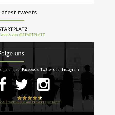
Latest tweets
STARTPLATZ
Tweets von @STARTPLATZ
Folge uns
olge uns auf Facebook, Twitter oder Instagram
20
Bewertungen auf ProvenExpert.com
STARTPLATZ