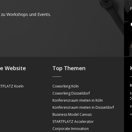
F
 zu Workshops und Events.
4
se Website
Top Themen
K
TPLATZ Koeln
Coworking Köln
Coworking Düsseldorf
I
5
Konferenzraum mieten in Köln
i
Konferenzraum mieten in Düsseldorf
+
Business Model Canvas
STARTPLATZ Accelerator
Corporate Innovation