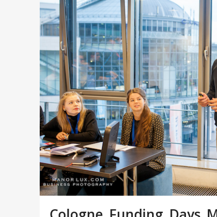
Cologne_Funding_Days_