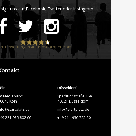
olge uns auf Facebook, Twitter oder Instagram
20
Bewertungen auf ProvenExpert.com
STARTPLATZ
Kontakt
öln
Düsseldorf
m Mediapark 5
Speditionstraße 15a
0670 Köln
40221 Düsseldorf
nfo@startplatz.de
info@startplatz.de
49 221 975 802 00
+49 211 936 725 20