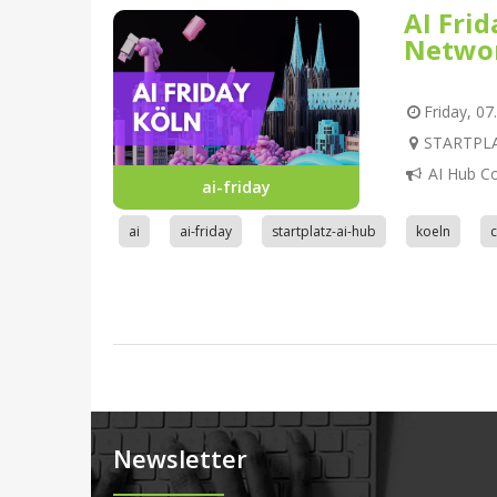
AI Fri
Netwo
Friday, 07
STARTPLAT
AI Hub C
ai-friday
ai
ai-friday
startplatz-ai-hub
koeln
Newsletter