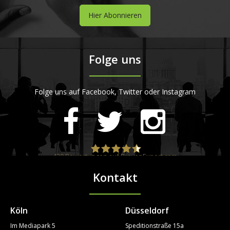
Hier Abonnieren
Folge uns
Folge uns auf Facebook, Twitter oder Instagram
420
Bewertungen auf ProvenExpert.com
Kontakt
STARTPLATZ
Köln
Düsseldorf
Im Mediapark 5
Speditionstraße 15a