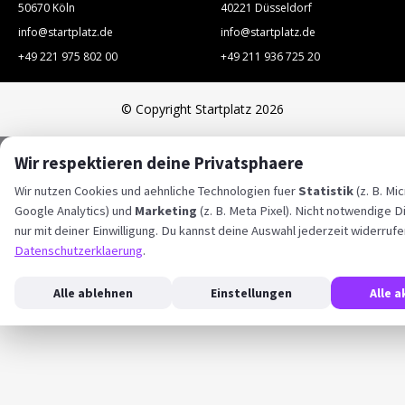
50670 Köln
40221 Düsseldorf
info@startplatz.de
info@startplatz.de
+49 221 975 802 00
+49 211 936 725 20
© Copyright Startplatz 2026
Wir respektieren deine Privatsphaere
Wir nutzen Cookies und aehnliche Technologien fuer
Statistik
(z. B. Mic
Google Analytics) und
Marketing
(z. B. Meta Pixel). Nicht notwendige D
nur mit deiner Einwilligung. Du kannst deine Auswahl jederzeit widerrufe
Datenschutzerklaerung
.
Alle ablehnen
Einstellungen
Alle 