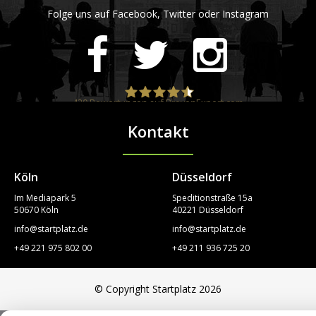
Folge uns auf Facebook, Twitter oder Instagram
420
Bewertungen auf ProvenExpert.com
Kontakt
STARTPLATZ
Köln
Düsseldorf
Im Mediapark 5
Speditionstraße 15a
50670 Köln
40221 Düsseldorf
info@startplatz.de
info@startplatz.de
+49 221 975 802 00
+49 211 936 725 20
© Copyright Startplatz 2026