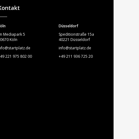
Kontakt
öln
Düsseldorf
m Mediapark 5
Speditionstraße 15a
0670 Köln
40221 Düsseldorf
nfo@startplatz.de
info@startplatz.de
49 221 975 802 00
+49 211 936 725 20