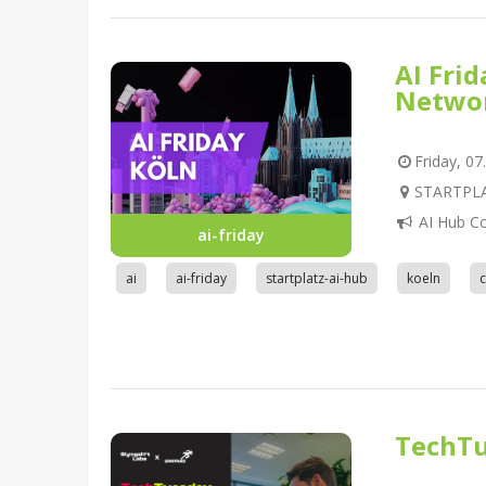
AI Fri
Netwo
Friday, 07
STARTPLAT
AI Hub C
ai-friday
ai
ai-friday
startplatz-ai-hub
koeln
TechTu