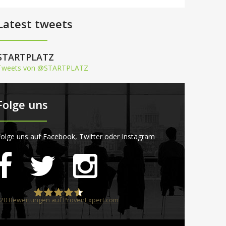
Latest tweets
STARTPLATZ
Tweets von @STARTPLATZ
Folge uns
olge uns auf Facebook, Twitter oder Instagram
20
Bewertungen auf ProvenExpert.com
STARTPLATZ