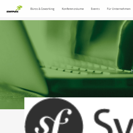
Büros & Coworking
Konferenzräume
Events
Für Unternehmen
N