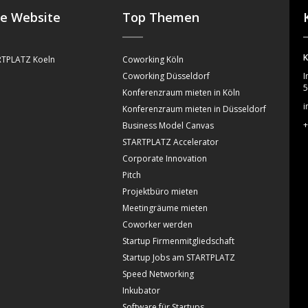
se Website
Top Themen
K
TPLATZ Koeln
Coworking Köln
Coworking Düsseldorf
I
5
Konferenzraum mieten in Köln
i
Konferenzraum mieten in Düsseldorf
+
Business Model Canvas
STARTPLATZ Accelerator
Corporate Innovation
Pitch
Projektbüro mieten
Meetingräume mieten
Coworker werden
Startup Firmenmitgliedschaft
Startup Jobs am STARTPLATZ
Speed Networking
Inkubator
Software für Startups