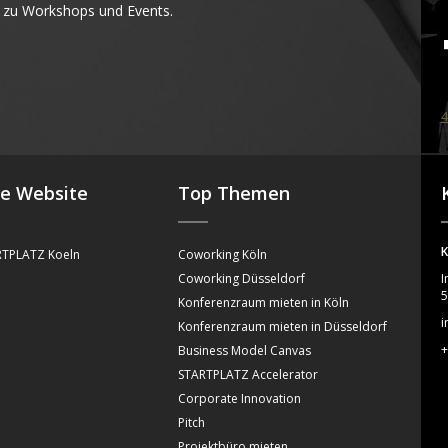
 zu Workshops und Events.
4
se Website
Top Themen
K
TPLATZ Koeln
Coworking Köln
Coworking Düsseldorf
I
5
Konferenzraum mieten in Köln
i
Konferenzraum mieten in Düsseldorf
+
Business Model Canvas
STARTPLATZ Accelerator
Corporate Innovation
Pitch
Projektbüro mieten