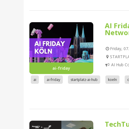
AI Fri
Netwo
Friday, 07
STARTPLAT
AI Hub C
ai-friday
ai
ai-friday
startplatz-ai-hub
koeln
TechTu