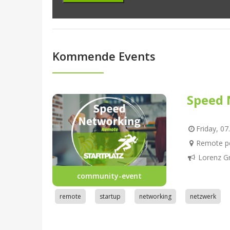
Kommende Events
Speed 
Friday, 07
Remote pe
Lorenz G
community-event
remote
startup
networking
netzwerk