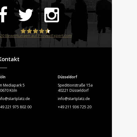
20
Bewertungen auf ProvenExpert.com
STARTPLATZ
Kontakt
öln
Düsseldorf
m Mediapark 5
Speditionstraße 15a
0670 Köln
40221 Düsseldorf
nfo@startplatz.de
info@startplatz.de
49 221 975 802 00
+49 211 936 725 20