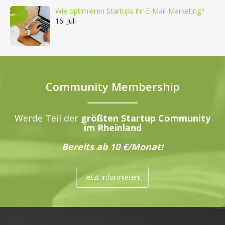
Wie optimieren Startups ihr E-Mail-Marketing?
16. Juli
Community Membership
Werde Teil der
größten Startup Community
im Rheinland
Bereits ab 10 €/Monat!
Jetzt informieren!