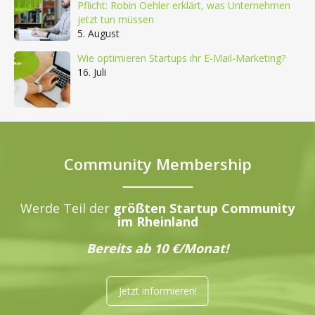
Pflicht: Robin Oehler erklärt, was Unternehmen
jetzt tun müssen
5. August
Wie optimieren Startups ihr E-Mail-Marketing?
16. Juli
Community Membership
Werde Teil der
größten Startup Community
im Rheinland
Bereits ab 10 €/Monat!
Jetzt informieren!