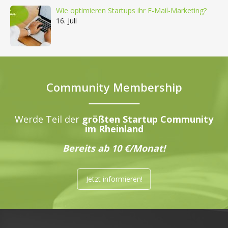
Wie optimieren Startups ihr E-Mail-Marketing?
16. Juli
Community Membership
Werde Teil der
größten Startup Community
im Rheinland
Bereits ab 10 €/Monat!
Jetzt informieren!