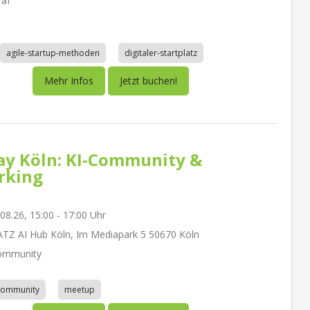
räf
agile-startup-methoden
digitaler-startplatz
Mehr Infos
Jetzt buchen!
day Köln: KI-Community &
rking
.08.26, 15:00 - 17:00 Uhr
Z AI Hub Köln, Im Mediapark 5 50670 Köln
ommunity
community
meetup