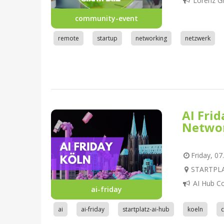
Lorenz G
community-event
remote
startup
networking
netzwerk
AI Fri
Netwo
Friday, 07
STARTPLAT
AI Hub C
ai-friday
ai
ai-friday
startplatz-ai-hub
koeln