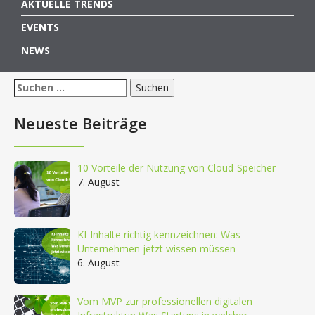
AKTUELLE TRENDS
EVENTS
NEWS
Suchen
nach:
Neueste Beiträge
10 Vorteile der Nutzung von Cloud-Speicher
7. August
KI-Inhalte richtig kennzeichnen: Was
Unternehmen jetzt wissen müssen
6. August
Vom MVP zur professionellen digitalen