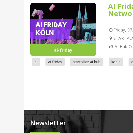
AI Fri
Netwo
Friday, 07
STARTPLAT
AI Hub C
ai-friday
ai
ai-friday
startplatz-ai-hub
koeln
Newsletter