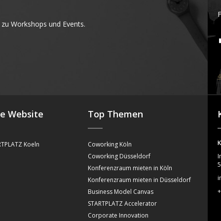
F
 zu Workshops und Events.
4
se Website
Top Themen
K
TPLATZ Koeln
Coworking Köln
Coworking Düsseldorf
I
5
Konferenzraum mieten in Köln
i
Konferenzraum mieten in Düsseldorf
+
Business Model Canvas
STARTPLATZ Accelerator
Corporate Innovation