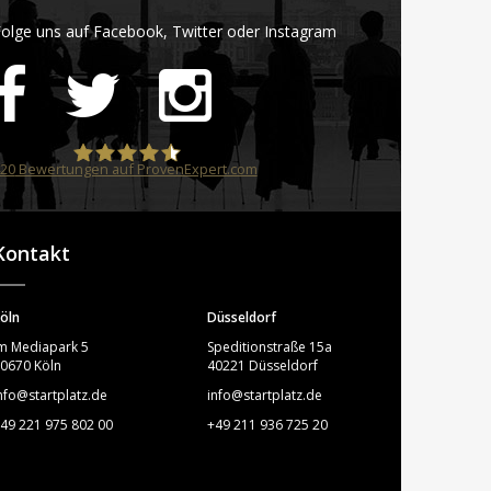
olge uns auf Facebook, Twitter oder Instagram
20
Bewertungen auf ProvenExpert.com
STARTPLATZ
Kontakt
öln
Düsseldorf
m Mediapark 5
Speditionstraße 15a
0670 Köln
40221 Düsseldorf
nfo@startplatz.de
info@startplatz.de
49 221 975 802 00
+49 211 936 725 20