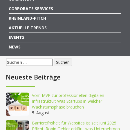
CORPORATE SERVICES
RHEINLAND-PITCH
AKTUELLE TRENDS
EVENTS
NEWS
Suchen
nach:
Neueste Beiträge
Vom MVP zur professionellen digitalen
Infrastruktur: Was Startups in welcher
Wachstumsphase brauchen
5. August
Barrierefreiheit für Websites ist seit Juni 2025
Pflicht: Robin Oehler erklärt, was Unternehmen