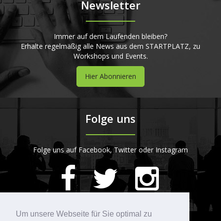
Newsletter
Immer auf dem Laufenden bleiben?
Erhalte regelmäßig alle News aus dem STARTPLATZ, zu
Workshops und Events.
Hier Abonnieren
Folge uns
Folge uns auf Facebook, Twitter oder Instagram
420
Bewertungen auf ProvenExpert.com
Um unsere Webseite für Sie optimal zu