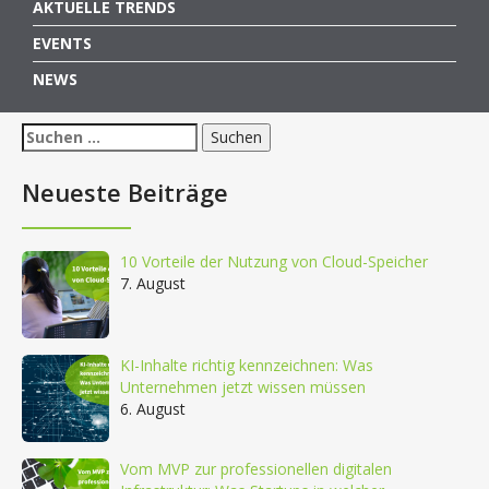
AKTUELLE TRENDS
EVENTS
NEWS
Suchen
nach:
Neueste Beiträge
10 Vorteile der Nutzung von Cloud-Speicher
7. August
KI-Inhalte richtig kennzeichnen: Was
Unternehmen jetzt wissen müssen
6. August
Vom MVP zur professionellen digitalen