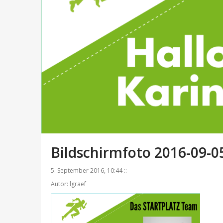
Bildschirmfoto 2016-09-0
5. September 2016, 10:44 ::
Autor: lgraef