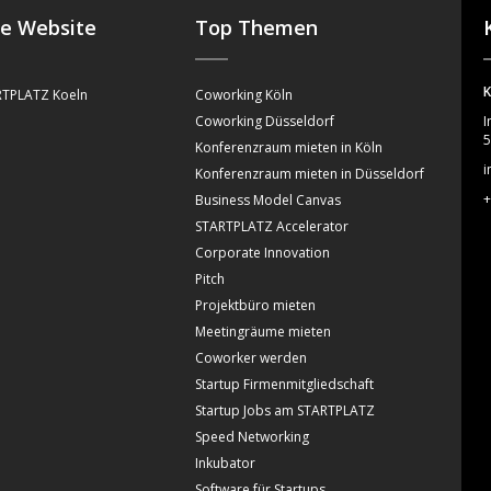
se Website
Top Themen
K
TPLATZ Koeln
Coworking Köln
Coworking Düsseldorf
I
5
Konferenzraum mieten in Köln
i
Konferenzraum mieten in Düsseldorf
+
Business Model Canvas
STARTPLATZ Accelerator
Corporate Innovation
Pitch
Projektbüro mieten
Meetingräume mieten
Coworker werden
Startup Firmenmitgliedschaft
Startup Jobs am STARTPLATZ
Speed Networking
Inkubator
Software für Startups