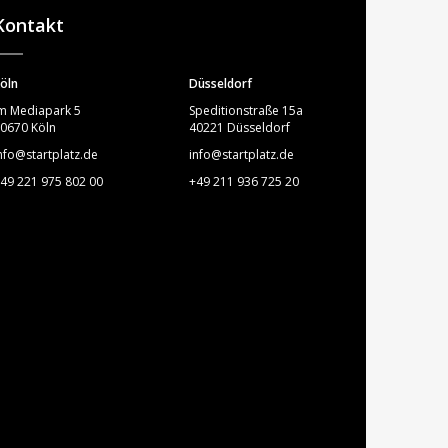
Kontakt
öln
Düsseldorf
m Mediapark 5
Speditionstraße 15a
0670 Köln
40221 Düsseldorf
nfo@startplatz.de
info@startplatz.de
49 221 975 802 00
+49 211 936 725 20