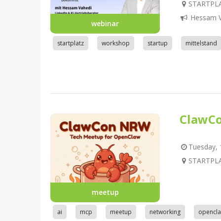
STARTPLA
Hessam V
webinar
startplatz
workshop
startup
mittelstand
ClawC
Tuesday, 1
STARTPLA
meetup
ai
mcp
meetup
networking
opencl