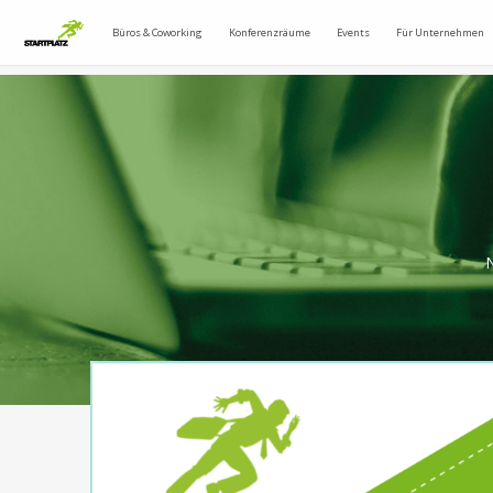
Büros & Coworking
Konferenzräume
Events
Für Unternehmen
N