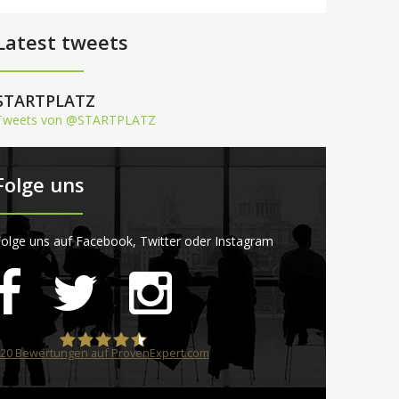
Latest tweets
STARTPLATZ
Tweets von @STARTPLATZ
Folge uns
olge uns auf Facebook, Twitter oder Instagram
20
Bewertungen auf ProvenExpert.com
STARTPLATZ