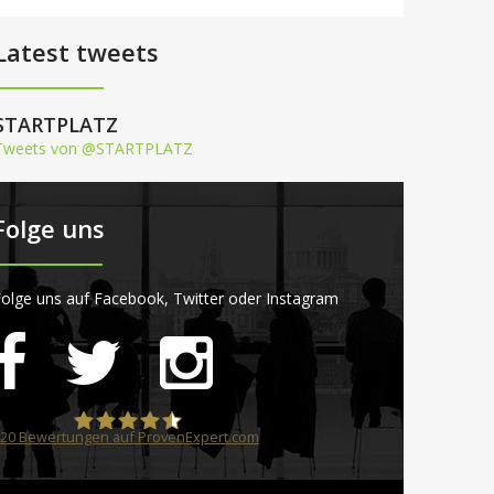
Latest tweets
STARTPLATZ
Tweets von @STARTPLATZ
Folge uns
olge uns auf Facebook, Twitter oder Instagram
20
Bewertungen auf ProvenExpert.com
STARTPLATZ