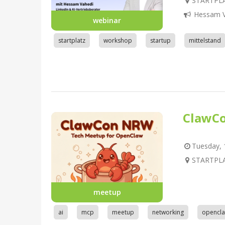
STARTPLA
Hessam V
webinar
startplatz
workshop
startup
mittelstand
ClawC
Tuesday, 1
STARTPLA
meetup
ai
mcp
meetup
networking
opencl