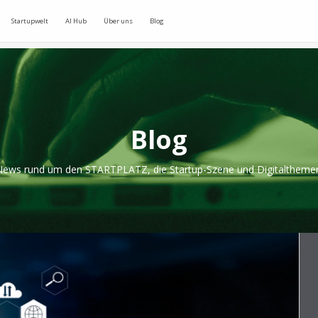
Startupwelt
AI Hub
Über uns
Blog
Blog
ews rund um den STARTPLATZ, die Startup-Szene und Digitaltheme