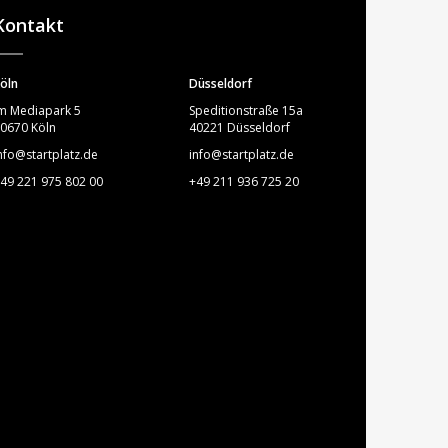
Kontakt
öln
Düsseldorf
m Mediapark 5
Speditionstraße 15a
0670 Köln
40221 Düsseldorf
nfo@startplatz.de
info@startplatz.de
49 221 975 802 00
+49 211 936 725 20