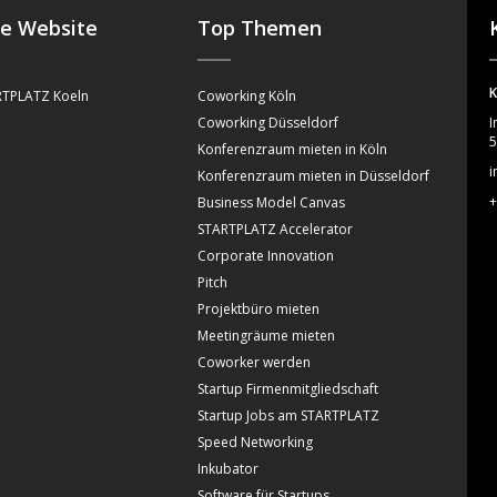
se Website
Top Themen
K
TPLATZ Koeln
Coworking Köln
Coworking Düsseldorf
I
5
Konferenzraum mieten in Köln
i
Konferenzraum mieten in Düsseldorf
+
Business Model Canvas
STARTPLATZ Accelerator
Corporate Innovation
Pitch
Projektbüro mieten
Meetingräume mieten
Coworker werden
Startup Firmenmitgliedschaft
Startup Jobs am STARTPLATZ
Speed Networking
Inkubator
Software für Startups