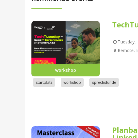
TechTu
Tuesday, 1
Remote, I
workshop
startplatz
workshop
sprechstunde
Planba
Linked