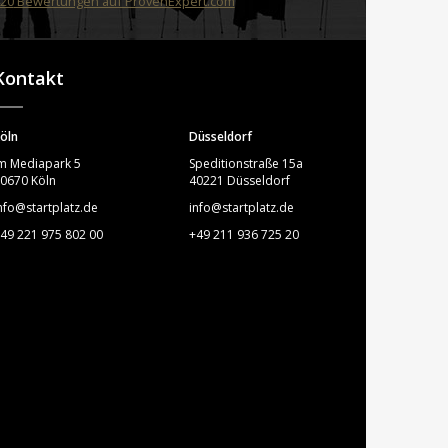
20
Bewertungen auf ProvenExpert.com
STARTPLATZ
Kontakt
öln
Düsseldorf
m Mediapark 5
Speditionstraße 15a
0670 Köln
40221 Düsseldorf
nfo@startplatz.de
info@startplatz.de
49 221 975 802 00
+49 211 936 725 20