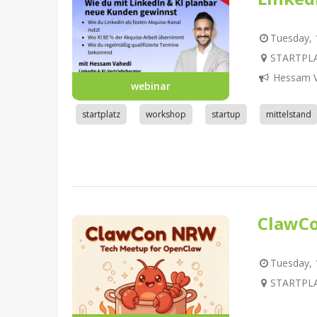
Tuesday, 1
STARTPLA
Hessam V
webinar
startplatz
workshop
startup
mittelstand
ClawC
Tuesday, 1
STARTPLA