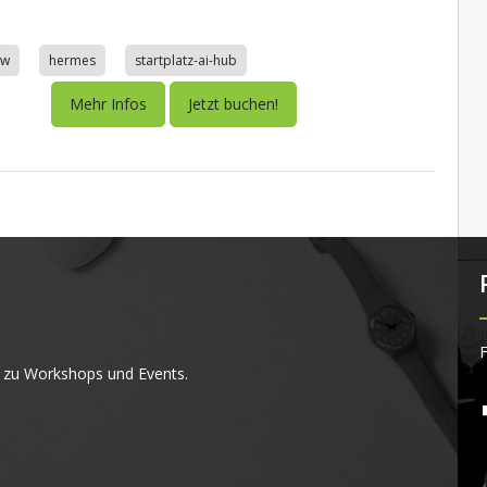
aw
hermes
startplatz-ai-hub
Mehr Infos
Jetzt buchen!
F
 zu Workshops und Events.