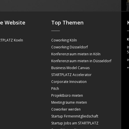
4
se Website
Top Themen
K
TPLATZ Koeln
Coworking Köln
Coworking Düsseldorf
I
5
Konferenzraum mieten in Köln
i
Konferenzraum mieten in Düsseldorf
+
Business Model Canvas
STARTPLATZ Accelerator
Corporate Innovation
Pitch
Projektbüro mieten
Meetingräume mieten
Coworker werden
Startup Firmenmitgliedschaft
Startup Jobs am STARTPLATZ