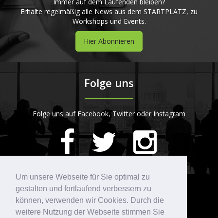
Immer auf dem Laufenden bleiben?
Erhalte regelmäßig alle News aus dem STARTPLATZ, zu
Workshops und Events.
Hier Abonnieren
Folge uns
Folge uns auf Facebook, Twitter oder Instagram
420
Bewertungen auf ProvenExpert.com
Um unsere Webseite für Sie optimal zu
gestalten und fortlaufend verbessern zu
Kontakt
STARTPLATZ
können, verwenden wir Cookies. Durch die
weitere Nutzung der Webseite stimmen Sie