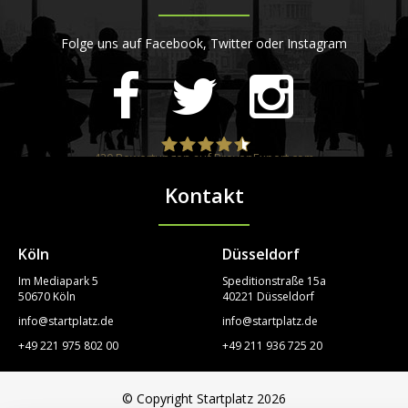
Folge uns auf Facebook, Twitter oder Instagram
420
Bewertungen auf ProvenExpert.com
Kontakt
STARTPLATZ
Köln
Düsseldorf
Im Mediapark 5
Speditionstraße 15a
50670 Köln
40221 Düsseldorf
info@startplatz.de
info@startplatz.de
+49 221 975 802 00
+49 211 936 725 20
© Copyright Startplatz 2026