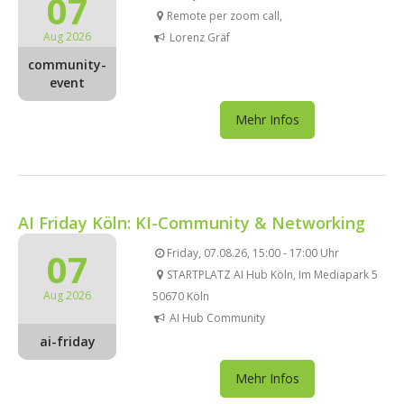
07
Remote per zoom call,
Aug 2026
Lorenz Gräf
community-
event
Mehr Infos
AI Friday Köln: KI-Community & Networking
07
Friday, 07.08.26, 15:00 - 17:00 Uhr
STARTPLATZ AI Hub Köln, Im Mediapark 5
Aug 2026
50670 Köln
AI Hub Community
ai-friday
Mehr Infos