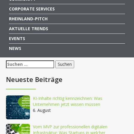
CORPORATE SERVICES
RHEINLAND-PITCH
AKTUELLE TRENDS
EVENTS
NEWS
Suchen
nach:
Neueste Beiträge
KI-Inhalte richtig kennzeichnen: Was
Unternehmen jetzt wissen müssen
6. August
Vom MVP zur professionellen digitalen
Infrastruktur: Was Startups in welcher