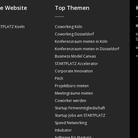
se Website
Top Themen
K
TPLATZ Koeln
Coworking Köln
Coworking Düsseldorf
I
5
Konferenzraum mieten in Köln
i
Konferenzraum mieten in Düsseldorf
+
Business Model Canvas
STARTPLATZ Accelerator
Corporate Innovation
Pitch
Projektbüro mieten
Meetingräume mieten
Coworker werden
Startup Firmenmitgliedschaft
Startup Jobs am STARTPLATZ
Speed Networking
Inkubator
Software für Startups