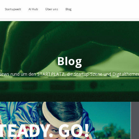
Startupwelt
AI Hub
Über uns
Blog
Blog
ews rund um den STARTPLATZ, die Startup-Szene und Digitaltheme