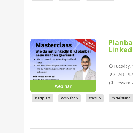
Planba
Linked
Tuesday, 1
STARTPLA
Hessam V
webinar
startplatz
workshop
startup
mittelstand