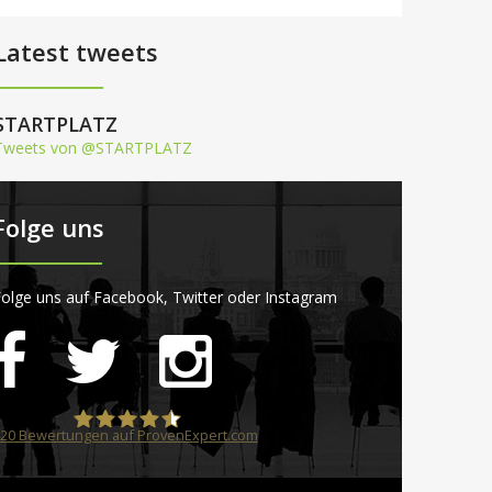
Latest tweets
STARTPLATZ
Tweets von @STARTPLATZ
Folge uns
olge uns auf Facebook, Twitter oder Instagram
20
Bewertungen auf ProvenExpert.com
STARTPLATZ