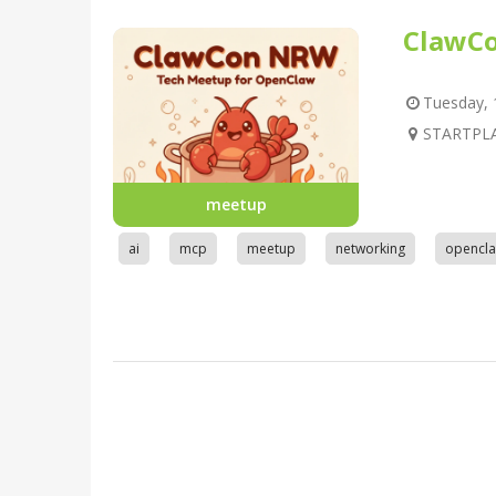
ClawC
Tuesday, 1
STARTPLA
meetup
ai
mcp
meetup
networking
opencl