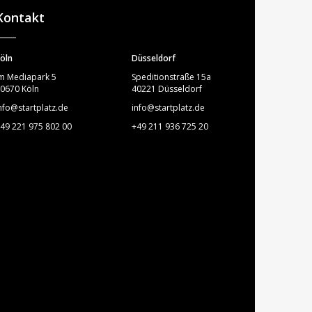
Kontakt
öln
Düsseldorf
m Mediapark 5
Speditionstraße 15a
0670 Köln
40221 Düsseldorf
nfo@startplatz.de
info@startplatz.de
49 221 975 802 00
+49 211 936 725 20