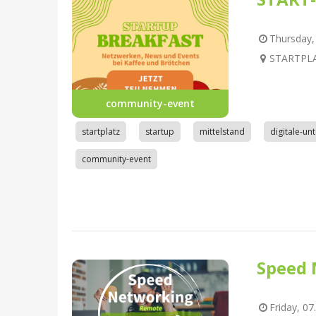
Thursday, 
STARTPLAT
community-event
startplatz
startup
mittelstand
digitale-u
community-event
Speed 
Friday, 07