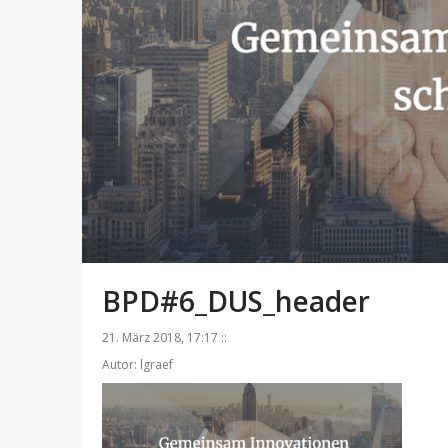
BPD#6_DUS_header
21. März 2018, 17:17 ::
Autor: lgraef