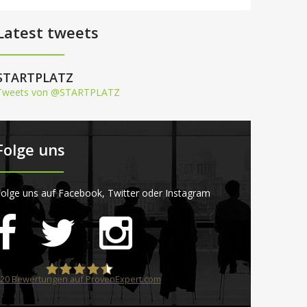
Latest tweets
STARTPLATZ
Tweets von @STARTPLATZ
Folge uns
olge uns auf Facebook, Twitter oder Instagram
20
Bewertungen auf ProvenExpert.com