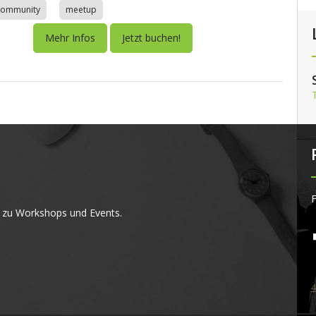
community
meetup
Mehr Infos
Jetzt buchen!
F
 zu Workshops und Events.
4