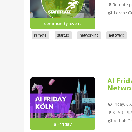
Remote pe
Lorenz G
community-event
remote
startup
networking
netzwerk
AI Fri
Netwo
Friday, 07
STARTPLAT
AI Hub C
ai-friday