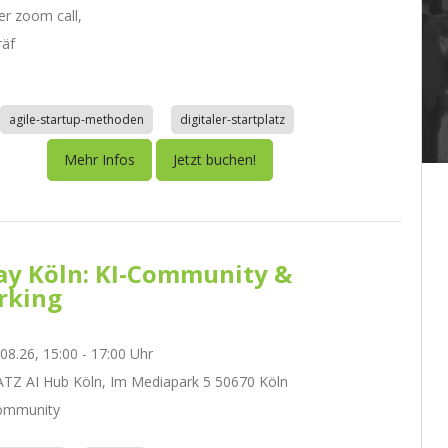
r zoom call,
räf
agile-startup-methoden
digitaler-startplatz
Mehr Infos
Jetzt buchen!
day Köln: KI-Community &
rking
.08.26, 15:00 - 17:00 Uhr
Z AI Hub Köln, Im Mediapark 5 50670 Köln
ommunity