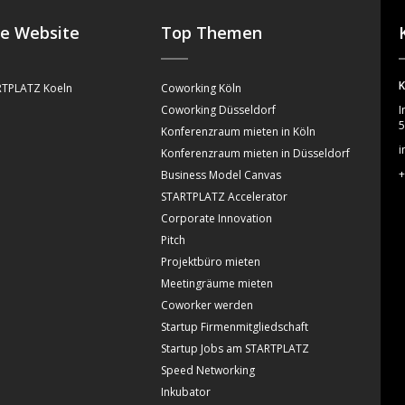
se Website
Top Themen
K
TPLATZ Koeln
Coworking Köln
Coworking Düsseldorf
I
5
Konferenzraum mieten in Köln
i
Konferenzraum mieten in Düsseldorf
+
Business Model Canvas
STARTPLATZ Accelerator
Corporate Innovation
Pitch
Projektbüro mieten
Meetingräume mieten
Coworker werden
Startup Firmenmitgliedschaft
Startup Jobs am STARTPLATZ
Speed Networking
Inkubator