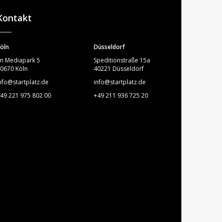
STARTPLATZ
Kontakt
öln
Düsseldorf
m Mediapark 5
Speditionstraße 15a
0670 Köln
40221 Düsseldorf
nfo@startplatz.de
info@startplatz.de
49 221 975 802 00
+49 211 936 725 20