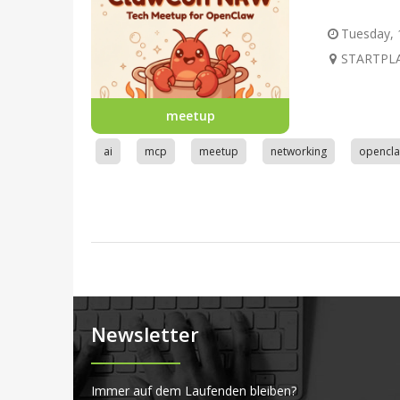
Tuesday, 1
STARTPLA
meetup
ai
mcp
meetup
networking
opencl
Newsletter
Immer auf dem Laufenden bleiben?