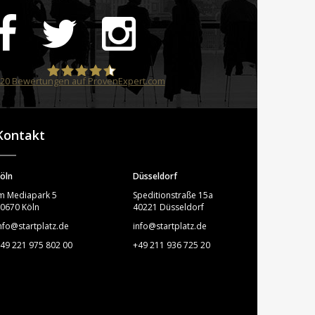
20
Bewertungen auf ProvenExpert.com
STARTPLATZ
Kontakt
öln
Düsseldorf
m Mediapark 5
Speditionstraße 15a
0670 Köln
40221 Düsseldorf
nfo@startplatz.de
info@startplatz.de
49 221 975 802 00
+49 211 936 725 20