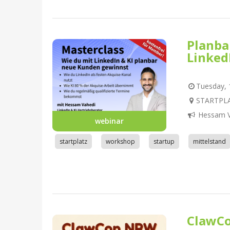
Planba
Linked
Tuesday, 1
STARTPLA
Hessam V
webinar
startplatz
workshop
startup
mittelstand
ClawC