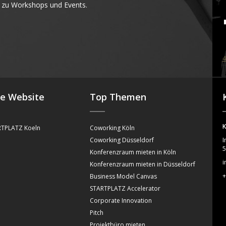
 zu Workshops und Events.
4
se Website
Top Themen
K
TPLATZ Koeln
Coworking Köln
Coworking Düsseldorf
I
5
Konferenzraum mieten in Köln
i
Konferenzraum mieten in Düsseldorf
+
Business Model Canvas
STARTPLATZ Accelerator
Corporate Innovation
Pitch
Projektbüro mieten