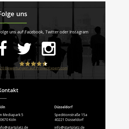
Folge uns
olge uns auf Facebook, Twitter oder Instagram
20
Bewertungen auf ProvenExpert.com
STARTPLATZ
Kontakt
öln
Düsseldorf
m Mediapark 5
Speditionstraße 15a
0670 Köln
40221 Düsseldorf
nfo@startplatz.de
info@startplatz.de