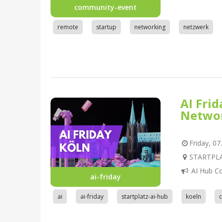
community-event
remote
startup
networking
netzwerk
AI Fri
Netwo
Friday, 07
STARTPLAT
AI Hub C
ai-friday
ai
ai-friday
startplatz-ai-hub
koeln