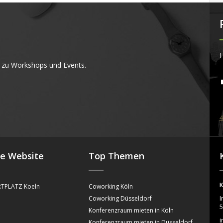
F
 zu Workshops und Events.
4
se Website
Top Themen
K
TPLATZ Koeln
Coworking Köln
Coworking Düsseldorf
I
5
Konferenzraum mieten in Köln
i
Konferenzraum mieten in Düsseldorf