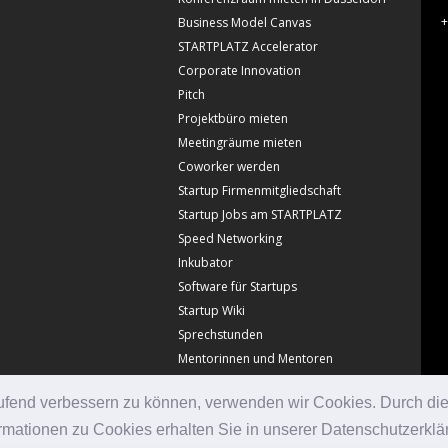
+
Business Model Canvas
STARTPLATZ Accelerator
Corporate Innovation
Pitch
Projektbüro mieten
Meetingräume mieten
Coworker werden
Startup Firmenmitgliedschaft
Startup Jobs am STARTPLATZ
Speed Networking
Inkubator
Software für Startups
Startup Wiki
Sprechstunden
Mentorinnen und Mentoren
laufend verbessern zu können, verwenden wir Cookies. Durch di
mationen zu Cookies erhalten Sie in unserer Datenschutzerklä
© Copyright Startplatz 2026