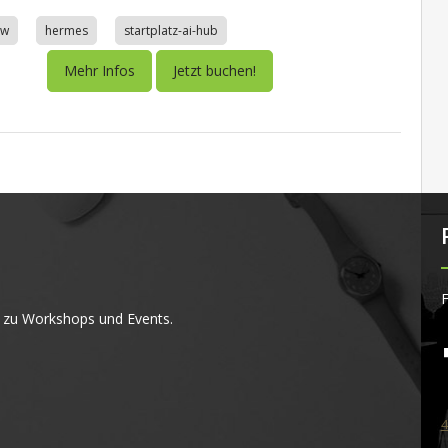
aw
hermes
startplatz-ai-hub
Mehr Infos
Jetzt buchen!
F
 zu Workshops und Events.
4