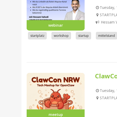
Tuesday, 1
STARTPLA
Hessam V
webinar
startplatz
workshop
startup
mittelstand
ClawC
Tuesday, 1
STARTPLA
meetup