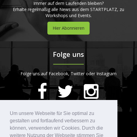
Immer auf dem Laufenden bleiben?
Erhalte regelmäßig alle News aus dem STARTPLATZ, zu
Workshops und Events.
Hier Abonnieren
Folge uns
Folge uns auf Facebook, Twitter oder Instagram
420
Bewertungen auf ProvenExpert.com
Um unsere Webseite für Sie optimal zu
gestalten und fortlaufend verbessern zu
Kontakt
STARTPLATZ
können, verwenden wir Cookies. Durch die
weitere Nutzung der Webseite stimmen Sie