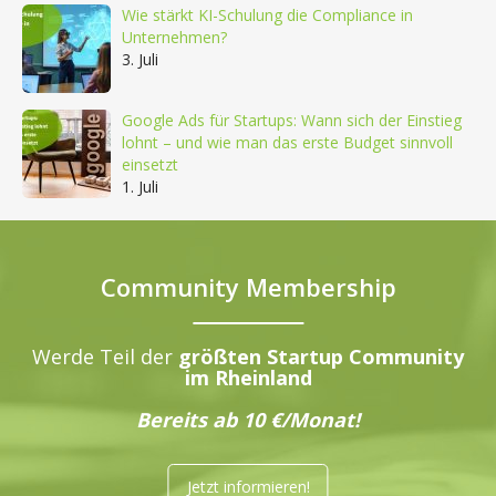
Wie stärkt KI-Schulung die Compliance in
Unternehmen?
3. Juli
Google Ads für Startups: Wann sich der Einstieg
lohnt – und wie man das erste Budget sinnvoll
einsetzt
1. Juli
Community Membership
Werde Teil der
größten Startup Community
im Rheinland
Bereits ab 10 €/Monat!
Jetzt informieren!