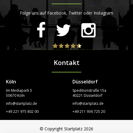
Folge uns auf Facebook, Twitter oder Instagram
420
Bewertungen auf ProvenExpert.com
Kontakt
STARTPLATZ
Köln
Düsseldorf
Im Mediapark 5
Speditionstraße 15a
50670 Köln
40221 Düsseldorf
info@startplatz.de
info@startplatz.de
+49 221 975 802 00
+49 211 936 725 20
© Copyright Startplatz 2026