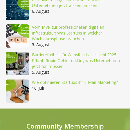
Unternehmen jetzt wissen müssen
6. August
Vom MVP zur professionellen digitalen
Infrastruktur: Was Startups in welcher
Wachstumsphase brauchen
5. August
Barrierefreiheit für Websites ist seit Juni 2025
Pflicht: Robin Oehler erklärt, was Unternehmen
jetzt tun müssen
5. August
Wie optimieren Startups ihr E-Mail-Marketing?
16. Juli
Community Membership