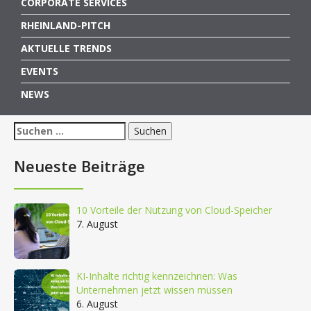
CORPORATE SERVICES
RHEINLAND-PITCH
AKTUELLE TRENDS
EVENTS
NEWS
Suchen
nach:
Neueste Beiträge
10 Vorteile der Nutzung von Cloud-Speicher
7. August
KI-Inhalte richtig kennzeichnen: Was
Unternehmen jetzt wissen müssen
6. August