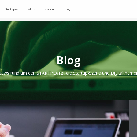
Startupwelt
AI Hub
Über uns
Blog
Blog
ews rund um den STARTPLATZ, die Startup-Szene und Digitaltheme