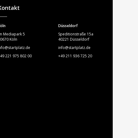
Kontakt
öln
Düsseldorf
m Mediapark 5
Speditionstraße 15a
0670 Köln
40221 Düsseldorf
nfo@startplatz.de
info@startplatz.de
49 221 975 802 00
+49 211 936 725 20