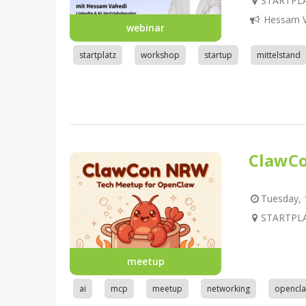
STARTPLA
Hessam V
webinar
startplatz
workshop
startup
mittelstand
ClawC
Tuesday, 1
STARTPLA
meetup
ai
mcp
meetup
networking
opencl