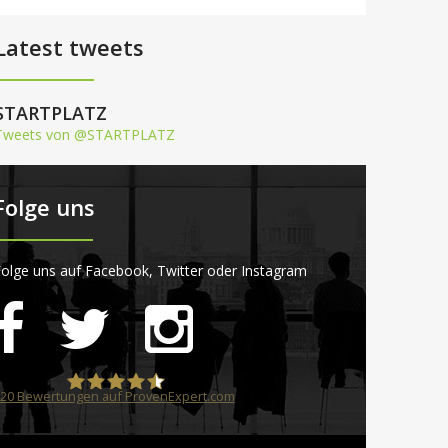
Latest tweets
STARTPLATZ
Tweets von @STARTPLATZ
Folge uns
olge uns auf Facebook, Twitter oder Instagram
20
Bewertungen auf ProvenExpert.com
STARTPLATZ