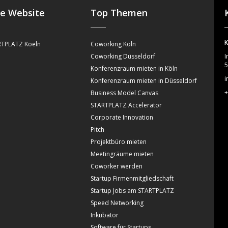
se Website
Top Themen
K
TPLATZ Koeln
Coworking Köln
Coworking Düsseldorf
I
5
Konferenzraum mieten in Köln
i
Konferenzraum mieten in Düsseldorf
+
Business Model Canvas
STARTPLATZ Accelerator
Corporate Innovation
Pitch
Projektbüro mieten
Meetingräume mieten
Coworker werden
Startup Firmenmitgliedschaft
Startup Jobs am STARTPLATZ
Speed Networking
Inkubator
Software für Startups