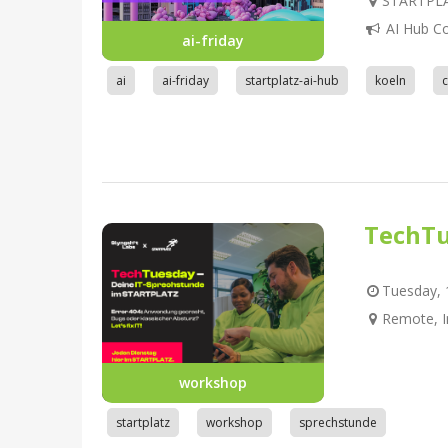
STARTPLAT
AI Hub C
ai-friday
ai
ai-friday
startplatz-ai-hub
koeln
TechTu
Tuesday, 1
Remote, I
workshop
startplatz
workshop
sprechstunde