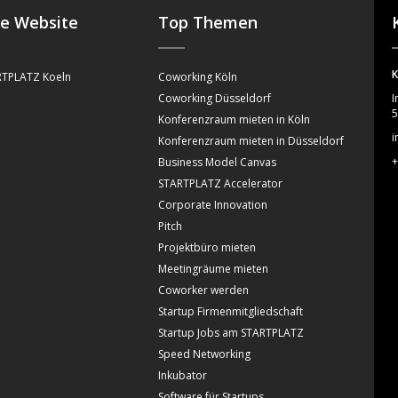
se Website
Top Themen
K
TPLATZ Koeln
Coworking Köln
Coworking Düsseldorf
I
5
Konferenzraum mieten in Köln
i
Konferenzraum mieten in Düsseldorf
+
Business Model Canvas
STARTPLATZ Accelerator
Corporate Innovation
Pitch
Projektbüro mieten
Meetingräume mieten
Coworker werden
Startup Firmenmitgliedschaft
Startup Jobs am STARTPLATZ
Speed Networking
Inkubator
Software für Startups