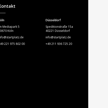
Kontakt
öln
Düsseldorf
m Mediapark 5
Speditionstraße 15a
0670 Köln
40221 Düsseldorf
nfo@startplatz.de
info@startplatz.de
49 221 975 802 00
+49 211 936 725 20