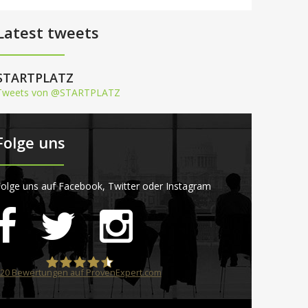
Latest tweets
STARTPLATZ
Tweets von @STARTPLATZ
Folge uns
olge uns auf Facebook, Twitter oder Instagram
20
Bewertungen auf ProvenExpert.com
STARTPLATZ