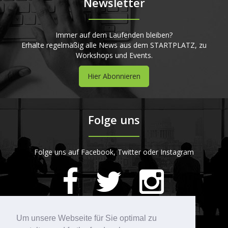
Newsletter
Immer auf dem Laufenden bleiben?
Erhalte regelmäßig alle News aus dem STARTPLATZ, zu
Workshops und Events.
Hier Abonnieren
Folge uns
Folge uns auf Facebook, Twitter oder Instagram
420
Bewertungen auf ProvenExpert.com
Um unsere Webseite für Sie optimal zu