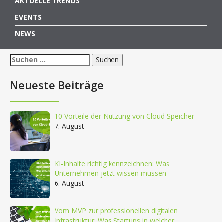
AKTUELLE TRENDS
EVENTS
NEWS
Suchen
nach:
Neueste Beiträge
10 Vorteile der Nutzung von Cloud-Speicher
7. August
KI-Inhalte richtig kennzeichnen: Was
Unternehmen jetzt wissen müssen
6. August
Vom MVP zur professionellen digitalen
Infrastruktur: Was Startups in welcher