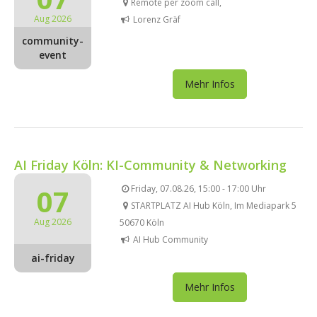
Remote per zoom call,
Aug 2026
Lorenz Gräf
community-
event
Mehr Infos
AI Friday Köln: KI-Community & Networking
07
Friday, 07.08.26, 15:00 - 17:00 Uhr
STARTPLATZ AI Hub Köln, Im Mediapark 5
Aug 2026
50670 Köln
AI Hub Community
ai-friday
Mehr Infos