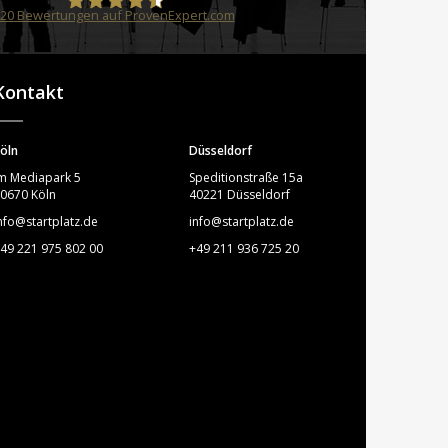
20
Bewertungen auf ProvenExpert.com
STARTPLATZ
Kontakt
öln
Düsseldorf
m Mediapark 5
Speditionstraße 15a
0670 Köln
40221 Düsseldorf
nfo@startplatz.de
info@startplatz.de
49 221 975 802 00
+49 211 936 725 20