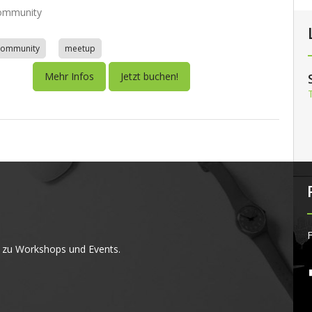
ommunity
community
meetup
Mehr Infos
Jetzt buchen!
F
 zu Workshops und Events.