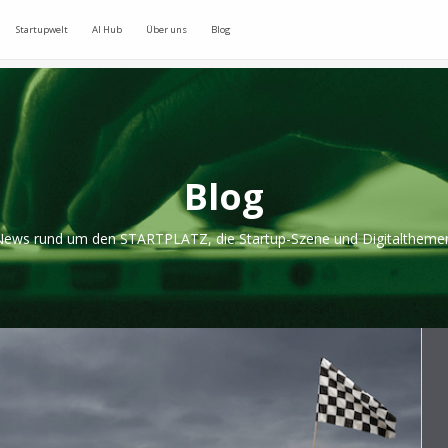
Startupwelt
AI Hub
Über uns
Blog
Blog
ews rund um den STARTPLATZ, die Startup-Szene und Digitaltheme