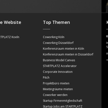
4
se Website
Top Themen
K
TPLATZ Koeln
Coworking Köln
Coworking Düsseldorf
I
5
Konferenzraum mieten in Köln
i
Konferenzraum mieten in Düsseldorf
+
Business Model Canvas
STARTPLATZ Accelerator
Corporate Innovation
Pitch
Projektbüro mieten
Meetingräume mieten
Coworker werden
Startup Firmenmitgliedschaft
Startup Jobs am STARTPLATZ