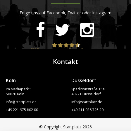
Folge uns auf Facebook, Twitter oder Instagram
420
Bewertungen auf ProvenExpert.com
Kontakt
STARTPLATZ
Köln
Düsseldorf
Im Mediapark 5
Speditionstraße 15a
50670 Köln
40221 Düsseldorf
info@startplatz.de
info@startplatz.de
+49 221 975 802 00
+49 211 936 725 20
© Copyright Startplatz 2026