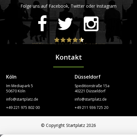
Folge uns auf Facebook, Twitter oder Instagram
420
Bewertungen auf ProvenExpert.com
Kontakt
STARTPLATZ
Köln
Düsseldorf
Im Mediapark 5
Speditionstraße 15a
50670 Köln
40221 Düsseldorf
info@startplatz.de
info@startplatz.de
+49 221 975 802 00
+49 211 936 725 20
© Copyright Startplatz 2026